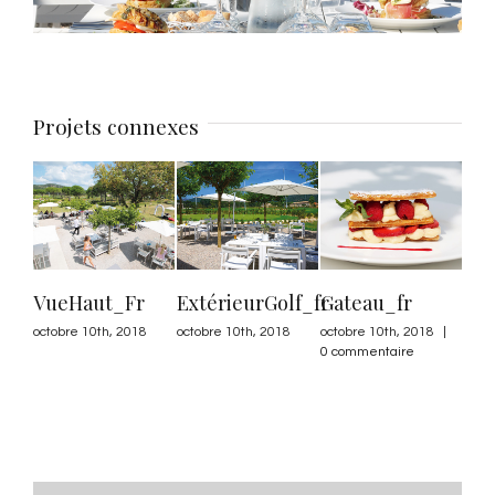
Projets connexes
VueHaut_Fr
ExtérieurGolf_fr
Gateau_fr
Gla
octobre 10th, 2018
octobre 10th, 2018
octobre 10th, 2018
|
octo
0 commentaire
0 co