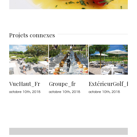
Projets connexes
VueHaut_Fr
Groupe_fr
ExtérieurGolf_fr
Gat
octobre 10th, 2018
octobre 10th, 2018
octobre 10th, 2018
octo
0 co